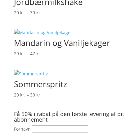
Jordbærmilkshake
Prisinterval:
20
kr.
–
30
kr.
20 kr.
til
30 kr.
Mandarin og Vaniljekager
Prisinterval:
29
kr.
–
47
kr.
29 kr.
til
47 kr.
Sommerspritz
Prisinterval:
29
kr.
–
30
kr.
29 kr.
til
Få 50% i rabat på den første levering af dit
30 kr.
abonnement
Fornavn