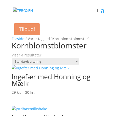
Tilbud!
Tilbud!
Tilbud!
Forside
/ Varer tagged “Kornblomstblomster”
Kornblomstblomster
Viser 4 resultater
Ingefær med Honning og
Mælk
Prisinterval:
29
kr.
–
30
kr.
29 kr.
til
30 kr.