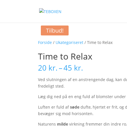
Tilbud!
Forside
/
Ukategoriseret
/ Time to Relax
Time to Relax
Prisinterval:
20
kr.
–
45
kr.
20 kr.
til
Ved slutningen af en anstrengende dag, kan du t
45 kr.
fredeligt sted.
Læg dig ned på en eng fuld af blomster under
Luften er fuld af
søde
dufte, hjertet er frit, o
bevæger sig mod horisonten.
Naturens
milde
virkning fremmer din indre ro