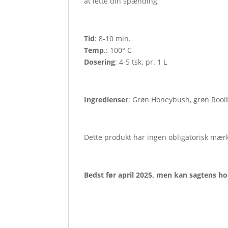
at lette din spænding
Tid
: 8-10 min.
Temp
.: 100° C
Dosering
: 4-5 tsk. pr. 1 L
Ingredienser
: Grøn Honeybush, grøn Rooibos
Dette produkt har ingen obligatorisk mær
Bedst før april 2025, men kan sagtens h