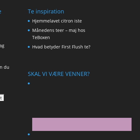
e
Te inspiration
Hjemmelavet citron iste
Månedens teer – maj hos
TeBoxen
ag
Hvad betyder First Flush te?
an du
SKAL VI VÆRE VENNER?