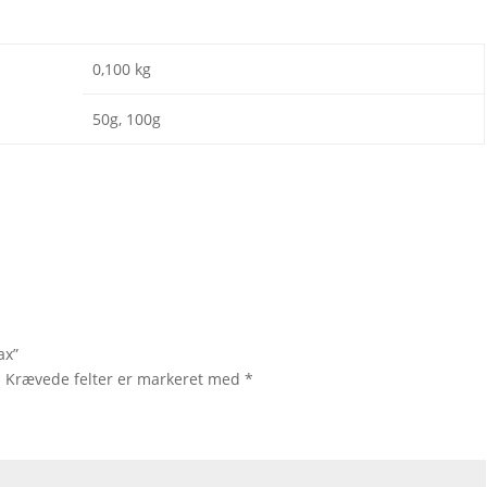
0,100 kg
50g, 100g
ax”
.
Krævede felter er markeret med
*