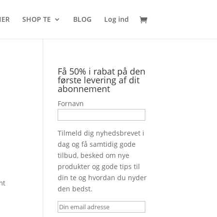
HER
SHOP TE
BLOG
Log ind
Få 50% i rabat på den
første levering af dit
abonnement
Fornavn
Tilmeld dig nyhedsbrevet i
dag og få samtidig gode
tilbud, besked om nye
produkter og gode tips til
din te og hvordan du nyder
mt
den bedst.