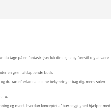
 du tage på en fantasirejse: luk dine øjne og forestil dig at være
nder en grøn, afslappende busk.
it, og du kan efterlade alle dine bekymringer bag dig, mens solen
e ro.
onning og mærk, hvordan konceptet af bæredygtighed hjælper med