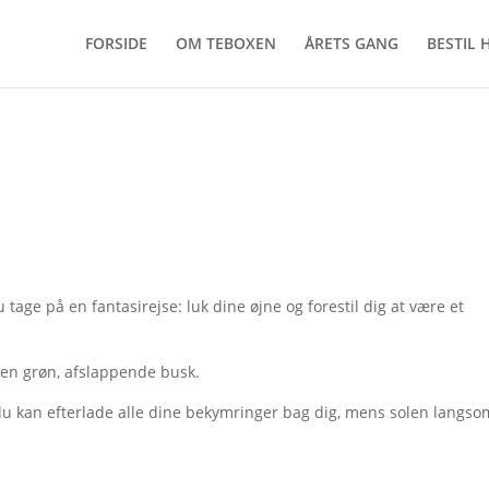
FORSIDE
OM TEBOXEN
ÅRETS GANG
BESTIL 
age på en fantasirejse: luk dine øjne og forestil dig at være et
 en grøn, afslappende busk.
g du kan efterlade alle dine bekymringer bag dig, mens solen langso
.