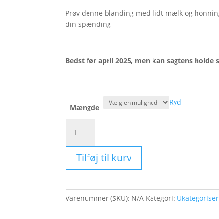
Prøv denne blanding med lidt mælk og honnin
din spænding
Bedst før april 2025, men kan sagtens holde
Ryd
Mængde
Time
to
Relax
Tilføj til kurv
antal
Varenummer (SKU):
N/A
Kategori:
Ukategoriser