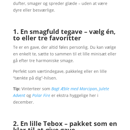
dufter, smager og spreder glæde – uden at være
dyre eller besværlige.
1. En smagfuld tegave – vælg én,
to eller tre favoritter
Te er en gave, der altid føles personlig. Du kan vælge
en enkelt te, sætte to sammen til et lille minisæt eller
gå efter tre harmoniske smage.
Perfekt som værtindegave, pakkeleg eller en lille
“tænkte på dig”-hilsen.
Tip:
Vinterteer som
Bagt Æble med Marcipan
,
Julete
Advent
og
Polar Fire
er ekstra hyggelige her i
december.
2. En lille Tebox – pakket som en
klar-til-at-give gave