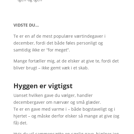
VIDSTE DU…
Te er en af de mest populære værtindegaver i
december, fordi det både føles personligt og
samtidig ikke er “for meget”.
Mange fortæller mig, at de elsker at give te, fordi det
bliver brugt – ikke gemt væk i et skab.
Hyggen er vigtigst
Uanset hvilken gave du vælger, handler
decembergaver om nærvær og små glæder.
Te er en gave med varme i – både bogstaveligt og i
hjertet – og måske derfor elsker så mange at give (og
få) det.
Hvis du vil sammensætte en særlig gave, hjælper jeg