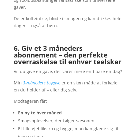
og rooibosblandinger fantastiske som universelle
gaver.
De er koffeinfrie, bløde i smagen og kan drikkes hele
dagen – også af børn.
6. Giv et 3 måneders
abonnement – den perfekte
overraskelse til enhver teelsker
Vil du give en gave, der varer mere end bare én dag?
Min
3-måneders te-gave
er en skøn måde at forkæle
en du holder af – eller dig selv.
Modtageren får:
En ny te hver måned
Smagsoplevelser, der følger sæsonen
Et lille øjebliks ro og hygge, man kan glæde sig til
igen og igen