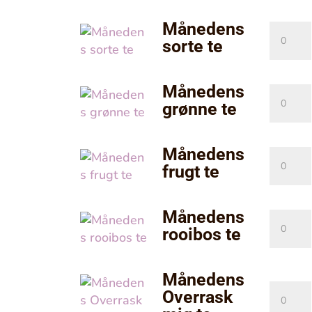
Månedens
Måned
sorte te
sorte
te
antal
Månedens
Måned
grønne te
grønne
te
antal
Månedens
Måned
frugt te
frugt
te
antal
Månedens
Måned
rooibos te
rooibos
te
antal
Månedens
Måned
Overrask
Overra