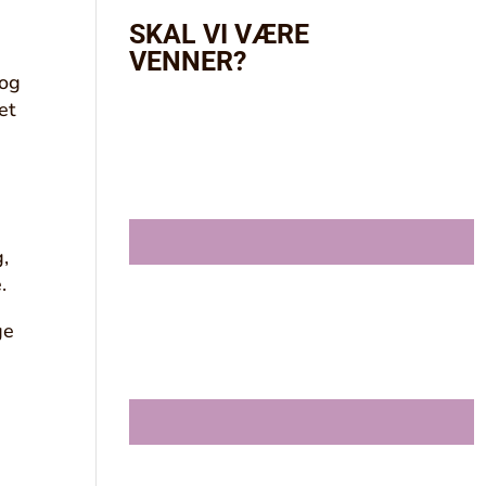
SKAL VI VÆRE
VENNER?
 og
et
,
.
ge