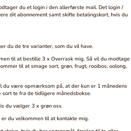
tager du et login i den allerførste mail. Det login /
ivere dit abonnement samt skifte betalingskort, hvis du
er du de tre varianter, som du vil have.
men til at bestille 3 x Overrask mig. Så vil du modtage
kommer til at smage sort, grøn, frugt, rooibos, oolong,
 skal du være opmærksom på, at der kun er 1 månedens
e sort te fra de tidligere månedsbokse.
s du vælger 3 x grøn osv.
, er du velkommen til at kontakte mig.
 skrive, hvis du har spørgsmål, forslag til te eller