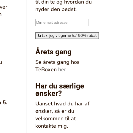
til din te og hvordan du
ver
nyder den bedst.
m
Årets gang
u
Se årets gang hos
TeBoxen
her
.
Har du særlige
ønsker?
 5.
Uanset hvad du har af
ønsker, så er du
velkommen til at
kontakte mig.