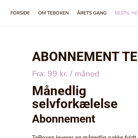
FORSIDE
OM TEBOXEN
ÅRETS GANG
BESTIL H
ABONNEMENT TE
Fra:
99
kr.
/ måned
Månedlig
selvforkælelse
Abonnement
TeBoxen leverer en månedlig pakke fyldt