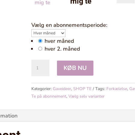
mig te
mig
te
antal
Vælg en abonnementsperiode:
Select
subscription
hver måned
option
hver 2. måned
ABONNEMENT
KØB NU
TE
antal
Kategorier:
Gaveideer
,
SHOP TE
Tags:
Forkælelse
,
Ga
Te på abonnement
,
Vælg selv varianter
rmation