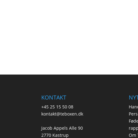
KONTAKT
NYT
+45 25 15 50 08
Hand
kontakt@teboxen.dk
Pers
Føde
Jacob Appels Alle 90
rapp
2770 Kastrup
Om 