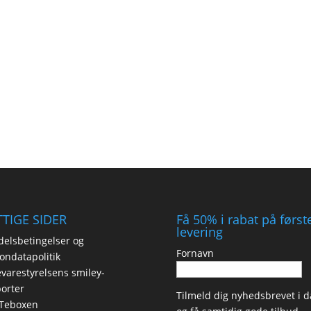
TIGE SIDER
Få 50% i rabat på først
levering
elsbetingelser og
Fornavn
ondatapolitik
varestyrelsens smiley-
orter
Tilmeld dig nyhedsbrevet i d
Teboxen