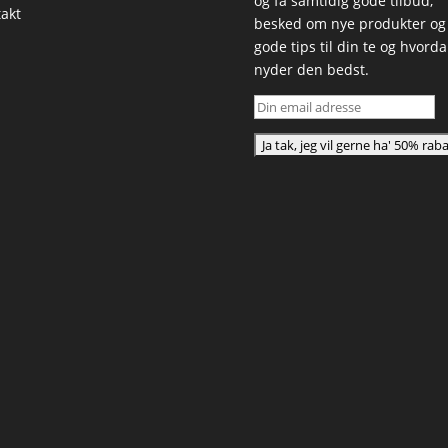
og få samtidig gode tilbud,
akt
besked om nye produkter og
gode tips til din te og hvord
nyder den bedst.