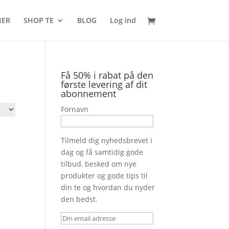
HER
SHOP TE
BLOG
Log ind
Få 50% i rabat på den
første levering af dit
abonnement
Fornavn
Tilmeld dig nyhedsbrevet i
dag og få samtidig gode
tilbud, besked om nye
produkter og gode tips til
din te og hvordan du nyder
den bedst.