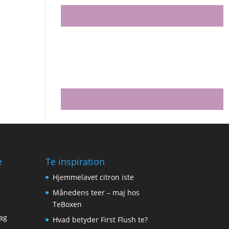
e
Te inspiration
Hjemmelavet citron iste
Månedens teer – maj hos
TeBoxen
ag
Hvad betyder First Flush te?