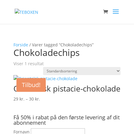
Forside
/ Varer tagged “Chokoladechips”
Chokoladechips
Viser 1 resultat
Tilbud!
Orientalsk pistacie-chokolade
Prisinterval:
29
kr.
–
30
kr.
29 kr.
til
Få 50% i rabat på den første levering af dit
30 kr.
abonnement
Fornavn