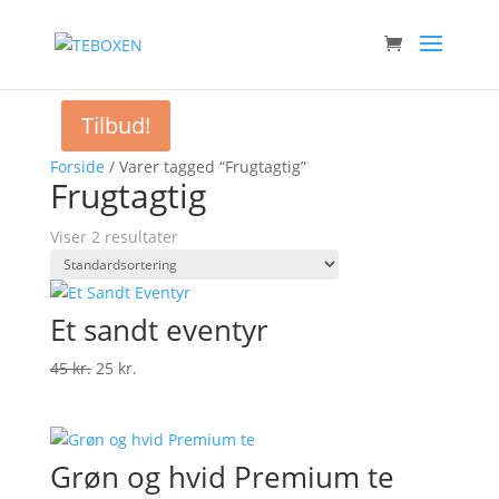
Tilbud!
Forside
/ Varer tagged “Frugtagtig”
Frugtagtig
Viser 2 resultater
Et sandt eventyr
Den
Den
45
kr.
25
kr.
oprindelige
aktuelle
pris
pris
var:
er:
Grøn og hvid Premium te
45 kr..
25 kr..