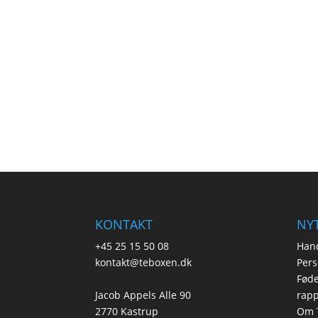
KONTAKT
NYT
+45 25 15 50 08
Hand
kontakt@teboxen.dk
Pers
Føde
Jacob Appels Alle 90
rapp
2770 Kastrup
Om 