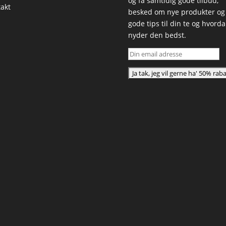
og få samtidig gode tilbud,
akt
besked om nye produkter og
gode tips til din te og hvord
nyder den bedst.