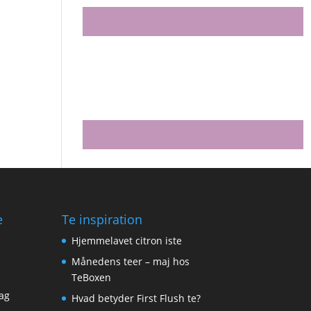
e
Te inspiration
Hjemmelavet citron iste
Månedens teer – maj hos
TeBoxen
ag
Hvad betyder First Flush te?