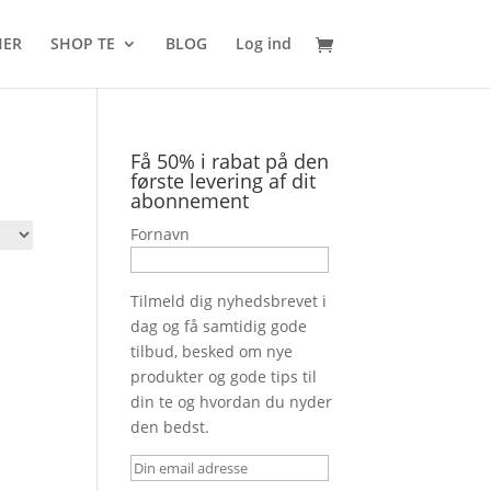
HER
SHOP TE
BLOG
Log ind
Få 50% i rabat på den
første levering af dit
abonnement
Fornavn
Tilmeld dig nyhedsbrevet i
dag og få samtidig gode
tilbud, besked om nye
produkter og gode tips til
din te og hvordan du nyder
den bedst.