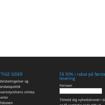
TIGE SIDER
Få 50% i rabat på først
levering
elsbetingelser og
Fornavn
ondatapolitik
varestyrelsens smiley-
orter
Tilmeld dig nyhedsbrevet i d
Teboxen