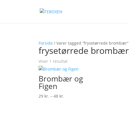
Forside
/ Varer tagged “frysetørrede brombær”
frysetørrede brombær
Viser 1 resultat
Brombær og
Figen
Prisinterval:
29
kr.
–
48
kr.
29 kr.
til
48 kr.