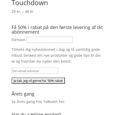
Touchdown
Prisinterval:
29
kr.
–
48
kr.
29 kr.
til
Få 50% i rabat på den første levering af dit
48 kr.
abonnement
Fornavn
Tilmeld dig nyhedsbrevet i dag og få samtidig gode
tilbud, besked om nye produkter og gode tips til din
te og hvordan du nyder den bedst.
Årets gang
Se årets gang hos TeBoxen
her
.
Har du særlige ønsker?