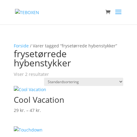
Forside
/ Varer tagged “frysetørrede hybenstykker”
frysetørrede
hybenstykker
Viser 2 resultater
Cool Vacation
Prisinterval:
29
kr.
–
47
kr.
29 kr.
til
47 kr.