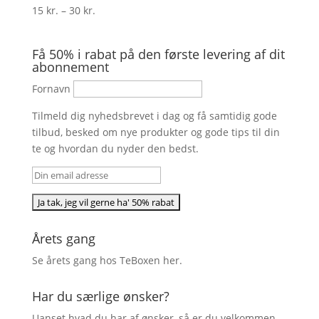
Prisinterval:
15
kr.
–
30
kr.
15 kr.
til
Få 50% i rabat på den første levering af dit
30 kr.
abonnement
Fornavn
Tilmeld dig nyhedsbrevet i dag og få samtidig gode
tilbud, besked om nye produkter og gode tips til din
te og hvordan du nyder den bedst.
Årets gang
Se årets gang hos TeBoxen
her
.
Har du særlige ønsker?
Uanset hvad du har af ønsker, så er du velkommen