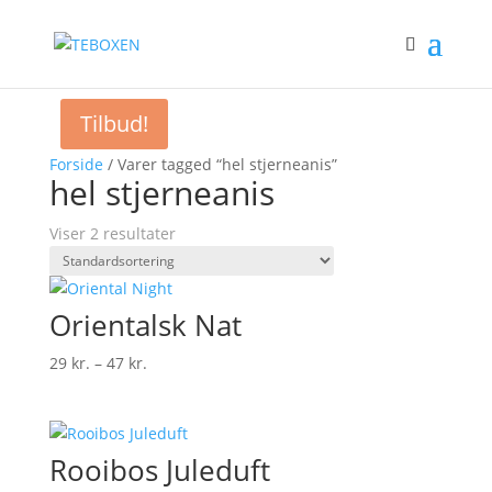
Tilbud!
Forside
/ Varer tagged “hel stjerneanis”
hel stjerneanis
Viser 2 resultater
Orientalsk Nat
Prisinterval:
29
kr.
–
47
kr.
29 kr.
til
47 kr.
Rooibos Juleduft