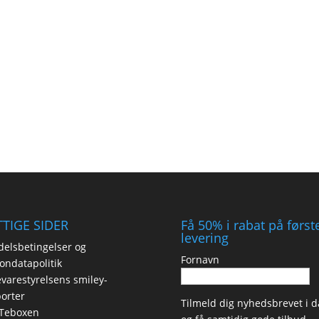
TIGE SIDER
Få 50% i rabat på først
levering
elsbetingelser og
Fornavn
ondatapolitik
varestyrelsens smiley-
orter
Tilmeld dig nyhedsbrevet i d
Teboxen