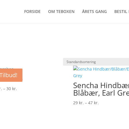
FORSIDE
OM TEBOXEN
ÅRETS GANG
BESTIL
Tilbud!
acabeo
Sencha Hindbær
Prisinterval:
r.
–
30
kr.
Blåbær, Earl Gr
20 kr.
til
Prisinterval:
29
kr.
–
47
kr.
30 kr.
29 kr.
til
47 kr.