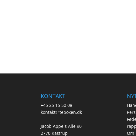
KONTAKT
NYT
+45 25 15 50 08
Hand
kontakt@teboxen.dk
Pers
Føde
Jacob Appels Alle 90
rapp
2770 Kastrup
Om 