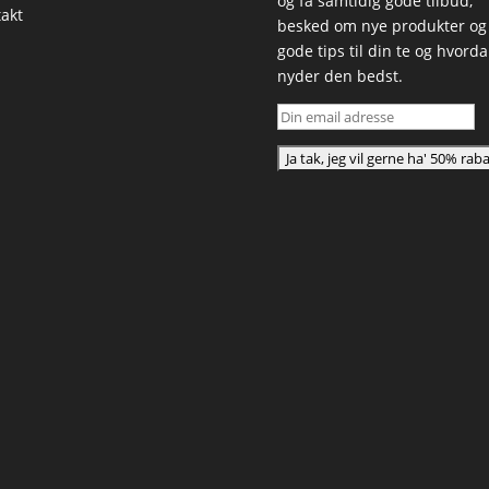
og få samtidig gode tilbud,
akt
besked om nye produkter og
gode tips til din te og hvord
nyder den bedst.