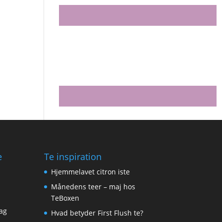
e
Te inspiration
Hjemmelavet citron iste
Månedens teer – maj hos
TeBoxen
ag
Hvad betyder First Flush te?