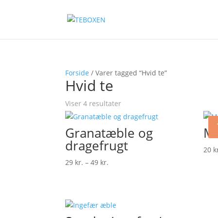
Forside
/ Varer tagged “Hvid te”
Hvid te
Viser 4 resultater
Granatæble og
M
dragefrugt
20
k
Prisinterval:
29
kr.
–
49
kr.
29 kr.
til
49 kr.