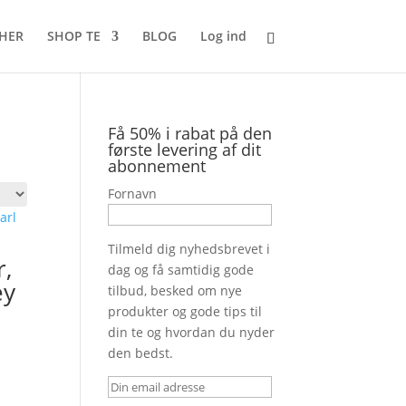
 HER
SHOP TE
BLOG
Log ind
Få 50% i rabat på den
første levering af dit
abonnement
Fornavn
Tilmeld dig nyhedsbrevet i
,
dag og få samtidig gode
ey
tilbud, besked om nye
produkter og gode tips til
din te og hvordan du nyder
den bedst.