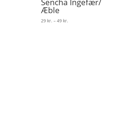
Sencha Ingefær/
Æble
Prisinterval:
29
kr.
–
49
kr.
29 kr.
til
49 kr.