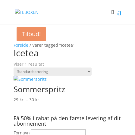
Tilbud!
Forside
/ Varer tagged “Icetea”
Icetea
Viser 1 resultat
Sommerspritz
Prisinterval:
29
kr.
–
30
kr.
29 kr.
til
Få 50% i rabat på den første levering af dit
30 kr.
abonnement
Fornavn