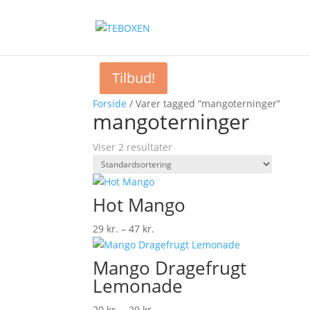
Tilbud!
Forside
/ Varer tagged “mangoterninger”
mangoterninger
Viser 2 resultater
Hot Mango
Prisinterval:
29
kr.
–
47
kr.
29 kr.
til
Mango Dragefrugt
47 kr.
Lemonade
Prisinterval:
20
kr.
–
29
kr.