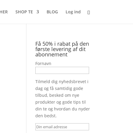
 HER
SHOP TE
BLOG
Log ind
Få 50% i rabat på den
første levering af dit
abonnement
Fornavn
Tilmeld dig nyhedsbrevet i
dag og få samtidig gode
tilbud, besked om nye
produkter og gode tips til
din te og hvordan du nyder
den bedst.