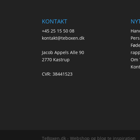
KONTAKT
NYT
+45 25 15 50 08
Hand
kontakt@teboxen.dk
Pers
Føde
Jacob Appels Alle 90
rapp
2770 Kastrup
Om 
Kont
CVR: 38441523
TeBoxen.dk - Webshop og blog te inspiration