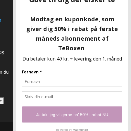
e
Te inspiration
Hjemmelavet citron iste
Månedens teer – maj hos
TeBoxen
ag
Hvad betyder First Flush te?
an du
SKAL VI VÆRE VENNER?