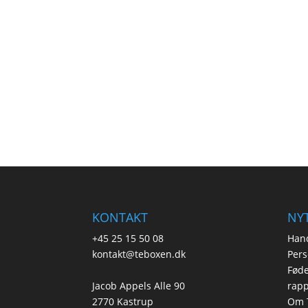
KONTAKT
NYT
+45 25 15 50 08
Hand
kontakt@teboxen.dk
Pers
Føde
Jacob Appels Alle 90
rapp
2770 Kastrup
Om 