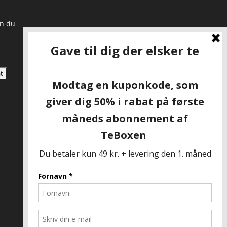
an du
SKAL VI VÆRE VENNER?