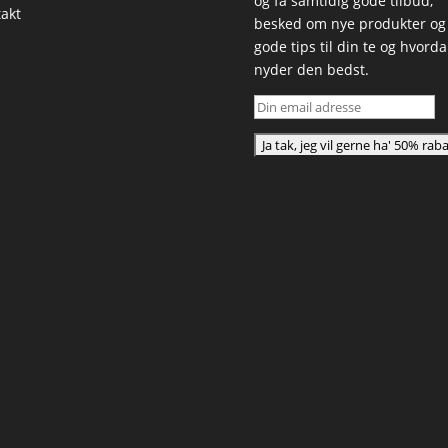
og få samtidig gode tilbud,
akt
besked om nye produkter og
gode tips til din te og hvord
nyder den bedst.