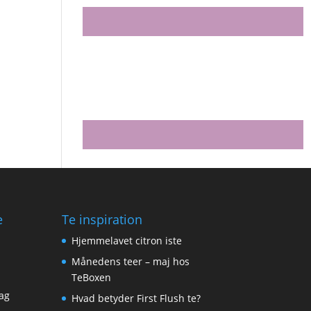
e
Te inspiration
Hjemmelavet citron iste
Månedens teer – maj hos
TeBoxen
ag
Hvad betyder First Flush te?