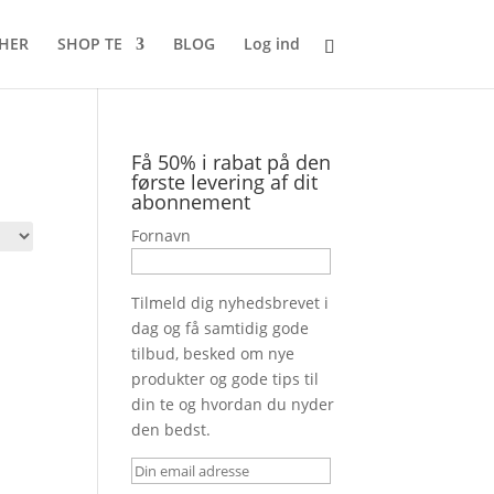
 HER
SHOP TE
BLOG
Log ind
Få 50% i rabat på den
første levering af dit
abonnement
Fornavn
Tilmeld dig nyhedsbrevet i
dag og få samtidig gode
tilbud, besked om nye
produkter og gode tips til
din te og hvordan du nyder
den bedst.