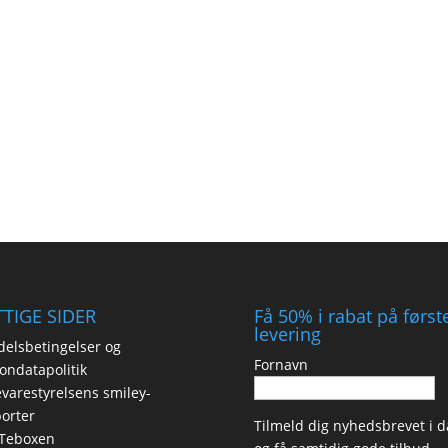
TIGE SIDER
Få 50% i rabat på først
levering
elsbetingelser og
Fornavn
ondatapolitik
varestyrelsens smiley-
orter
Tilmeld dig nyhedsbrevet i d
Teboxen