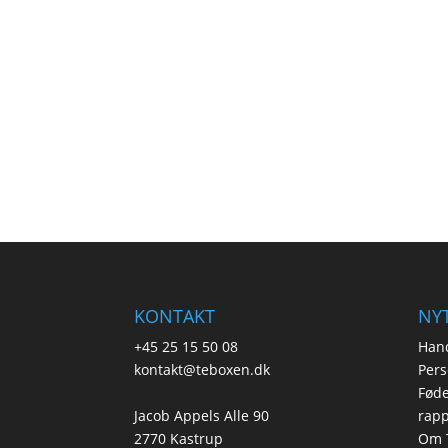
KONTAKT
NYT
+45 25 15 50 08
Hand
kontakt@teboxen.dk
Pers
Føde
Jacob Appels Alle 90
rapp
2770 Kastrup
Om 