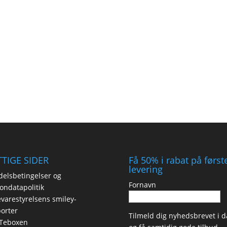
TIGE SIDER
Få 50% i rabat på først
levering
elsbetingelser og
Fornavn
ondatapolitik
varestyrelsens smiley-
orter
Tilmeld dig nyhedsbrevet i d
Teboxen