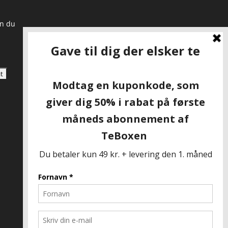
an du
SKAL VI VÆRE VENNER?