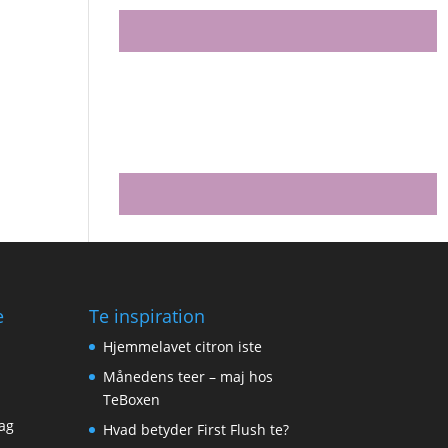
e
Te inspiration
Hjemmelavet citron iste
Månedens teer – maj hos
TeBoxen
ag
Hvad betyder First Flush te?