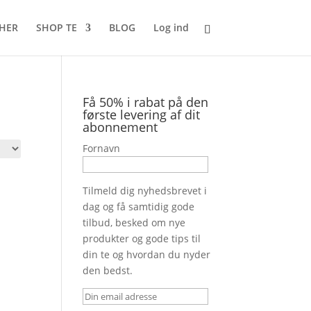
 HER
SHOP TE
BLOG
Log ind
Få 50% i rabat på den
første levering af dit
abonnement
Fornavn
Tilmeld dig nyhedsbrevet i
dag og få samtidig gode
tilbud, besked om nye
produkter og gode tips til
din te og hvordan du nyder
den bedst.