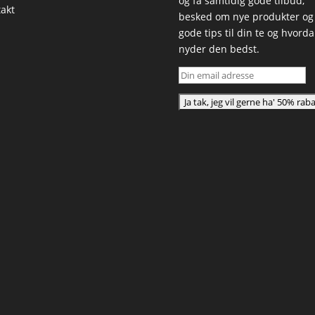
og få samtidig gode tilbud,
akt
besked om nye produkter og
gode tips til din te og hvord
nyder den bedst.