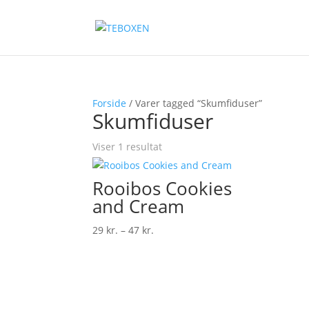
Forside
/ Varer tagged “Skumfiduser”
Skumfiduser
Viser 1 resultat
Rooibos Cookies
and Cream
Prisinterval:
29
kr.
–
47
kr.
29 kr.
til
47 kr.