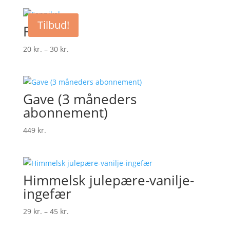
til
47 kr.
Tilbud!
Fennikel
Prisinterval:
20
kr.
–
30
kr.
20 kr.
til
30 kr.
Gave (3 måneders
abonnement)
449
kr.
Himmelsk julepære-vanilje-
ingefær
Prisinterval:
29
kr.
–
45
kr.
29 kr.