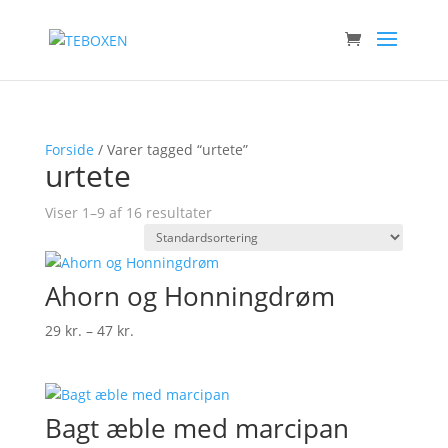
Forside
/ Varer tagged “urtete”
urtete
Viser 1–9 af 16 resultater
Ahorn og Honningdrøm
Prisinterval:
29
kr.
–
47
kr.
29 kr.
til
47 kr.
Bagt æble med marcipan