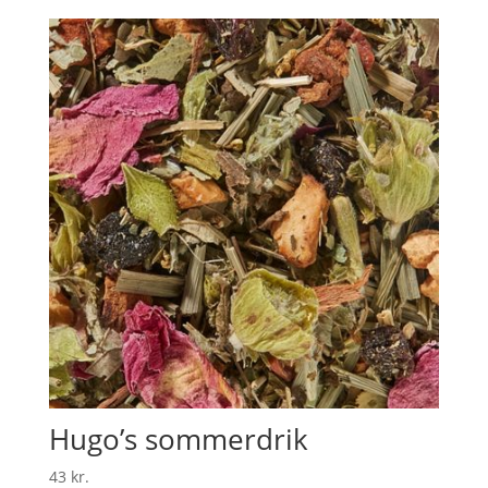
til
45 kr.
Hugo’s sommerdrik
43
kr.