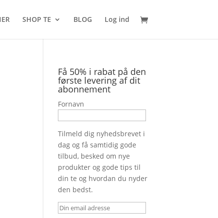
HER
SHOP TE
BLOG
Log ind
Få 50% i rabat på den
første levering af dit
abonnement
Fornavn
Tilmeld dig nyhedsbrevet i
dag og få samtidig gode
tilbud, besked om nye
produkter og gode tips til
din te og hvordan du nyder
den bedst.