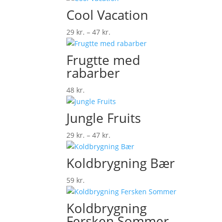
Cool Vacation
Prisinterval:
29
kr.
–
47
kr.
29 kr.
til
Frugtte med
47 kr.
rabarber
48
kr.
Jungle Fruits
Prisinterval:
29
kr.
–
47
kr.
29 kr.
til
Koldbrygning Bær
47 kr.
59
kr.
Koldbrygning
Fersken Sommer