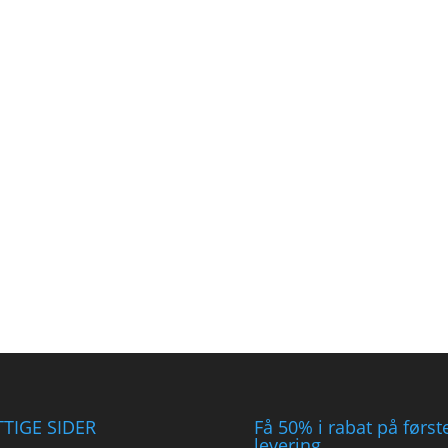
TIGE SIDER
Få 50% i rabat på først
levering