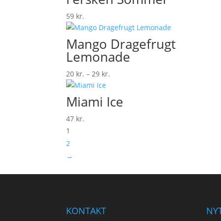
59
kr.
Mango Dragefrugt
Lemonade
Prisinterval:
20
kr.
–
29
kr.
20 kr.
til
Miami Ice
29 kr.
47
kr.
1
2
→
KONTAKT
NYT