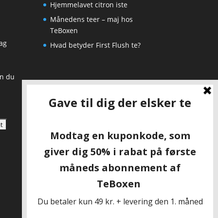
Hjemmelavet citron iste
Månedens teer – maj hos
TeBoxen
ag
Hvad betyder First Flush te?
an du
SKAL VI VÆRE VENNER?