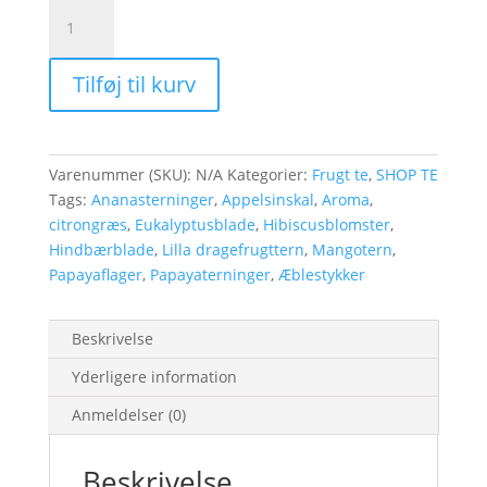
Jungle
Fruits
antal
Tilføj til kurv
Varenummer (SKU):
N/A
Kategorier:
Frugt te
,
SHOP TE
Tags:
Ananasterninger
,
Appelsinskal
,
Aroma
,
citrongræs
,
Eukalyptusblade
,
Hibiscusblomster
,
Hindbærblade
,
Lilla dragefrugttern
,
Mangotern
,
Papayaflager
,
Papayaterninger
,
Æblestykker
Beskrivelse
Yderligere information
Anmeldelser (0)
Beskrivelse