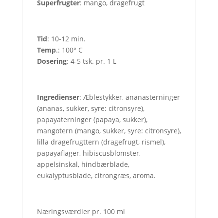
Superfrugter
: mango, dragefrugt
Tid
: 10-12 min.
Temp
.: 100° C
Dosering
: 4-5 tsk. pr. 1 L
Ingredienser
: Æblestykker, ananasterninger
(ananas, sukker, syre: citronsyre),
papayaterninger (papaya, sukker),
mangotern (mango, sukker, syre: citronsyre),
lilla dragefrugttern (dragefrugt, rismel),
papayaflager, hibiscusblomster,
appelsinskal, hindbærblade,
eukalyptusblade, citrongræs, aroma.
Næringsværdier pr. 100 ml