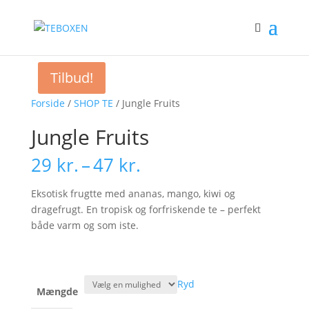
Tilbud!
Forside
/
SHOP TE
/ Jungle Fruits
Jungle Fruits
Prisinterval:
29
kr.
–
47
kr.
29 kr.
til
Eksotisk frugtte med ananas, mango, kiwi og
47 kr.
dragefrugt. En tropisk og forfriskende te – perfekt
både varm og som iste.
Ryd
Mængde