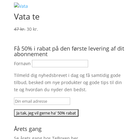
Vata te
Den
Den
47
kr.
30
kr.
oprindelige
aktuelle
pris
pris
Få 50% i rabat på den første levering af dit
var:
er:
abonnement
47 kr..
30 kr..
Fornavn
Tilmeld dig nyhedsbrevet i dag og få samtidig gode
tilbud, besked om nye produkter og gode tips til din
te og hvordan du nyder den bedst.
Årets gang
Se årets gang hos TeBoxen
her
.