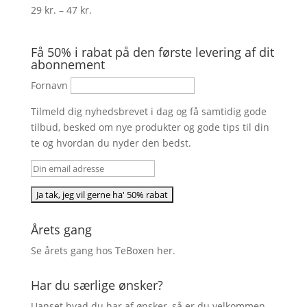
Prisinterval:
29
kr.
–
47
kr.
29 kr.
til
Få 50% i rabat på den første levering af dit
47 kr.
abonnement
Fornavn
Tilmeld dig nyhedsbrevet i dag og få samtidig gode
tilbud, besked om nye produkter og gode tips til din
te og hvordan du nyder den bedst.
Årets gang
Se årets gang hos TeBoxen
her
.
Har du særlige ønsker?
Uanset hvad du har af ønsker, så er du velkommen