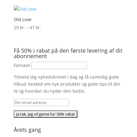
Old Love
Prisinterval:
29
kr.
–
47
kr.
29 kr.
til
47 kr.
Få 50% i rabat på den første levering af dit
abonnement
Fornavn
Tilmeld dig nyhedsbrevet i dag og få samtidig gode
tilbud, besked om nye produkter og gode tips til din
te og hvordan du nyder den bedst.
Årets gang