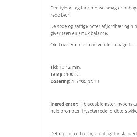
Den fyldige og bærintense smag er behageli
røde bær.
De søde og saftige noter af jordbær og hind
giver teen en smuk balance.
Old Love er en te, man vender tilbage til
Tid
: 10-12 min.
Temp
.: 100° C
Dosering
: 4-5 tsk. pr. 1 L
Ingredienser
: Hibiscusblomster, hybenska
hele brombær, frysetørrede jordbærstykke
Dette produkt har ingen obligatorisk mær