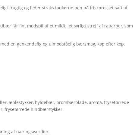
gt frugtig og leder straks tankerne hen på friskpresset saft af
bær får fint modspil af et mildt, let syrligt strejf af rabarber, som
 – med en genkendelig og uimodståelig bærsmag, kop efter kop.
ller, æblestykker, hyldebær, brombærblade, aroma, frysetørrede
r, frysetørrede hindbærstykker.
kning af næringsværdier.