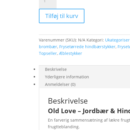
Love
antal
Tilføj til kurv
Varenummer (SKU):
N/A
Kategori:
Ukategoriser
brombær
,
Frysetørrede hindbærstykker
,
Fryset
Topseller
,
Æblestykker
Beskrivelse
Yderligere information
Anmeldelser (0)
Beskrivelse
Old Love – Jordbær & Hi
En farverig sammensætning af lækre frug
frugtteblanding.