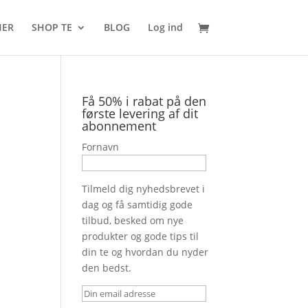
HER
SHOP TE
BLOG
Log ind
Få 50% i rabat på den
første levering af dit
abonnement
Fornavn
Tilmeld dig nyhedsbrevet i
dag og få samtidig gode
tilbud, besked om nye
produkter og gode tips til
din te og hvordan du nyder
den bedst.