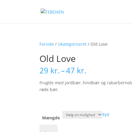
Forside
/
Ukategoriseret
/ Old Love
Old Love
Prisinterval:
29
kr.
–
47
kr.
29 kr.
til
Frugtte med jordbær, hindbær og rabarbernoter
47 kr.
røde bær.
Ryd
Mængde
Old