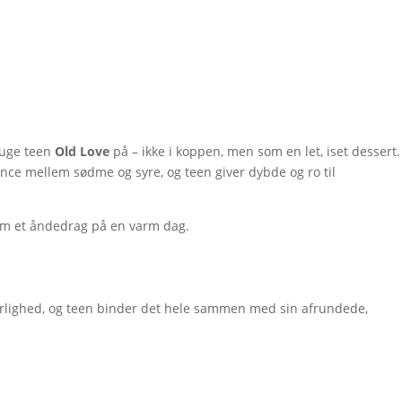
ruge teen
Old Love
på – ikke i koppen, men som en let, iset dessert.
ance mellem sødme og syre, og teen giver dybde og ro til
som et åndedrag på en varm dag.
yrlighed, og teen binder det hele sammen med sin afrundede,