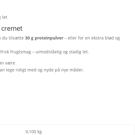
 let
a cremet
n du tilsætte
30 g proteinpulver
– eller for en ekstra blød og
.
frisk frugtsmag – uimodståelig og stadig let.
 kan være
 kan lege roligt med og nyde på nye måder.
0,100 kg