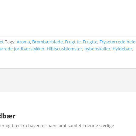
et
Tags:
Aroma
,
Brombærblade
,
Frugt te
,
Frugtte
,
Frysetørrede hele
ørrede jordbærstykker
,
Hibiscusblomster
,
hybenskaller
,
Hyldebær
,
ndbær
ter og bær fra haven er nænsomt samlet i denne særlige