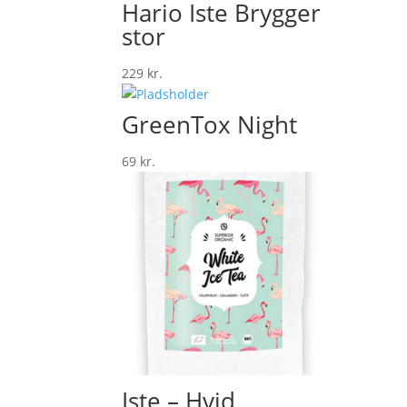
Hario Iste Brygger
stor
229
kr.
GreenTox Night
69
kr.
Iste – Hvid