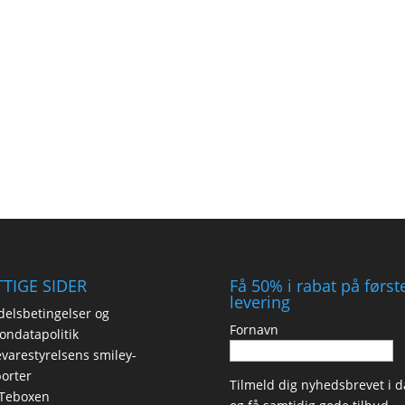
TIGE SIDER
Få 50% i rabat på først
levering
elsbetingelser og
Fornavn
ondatapolitik
varestyrelsens smiley-
orter
Tilmeld dig nyhedsbrevet i d
Teboxen