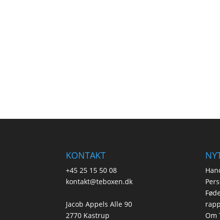
KONTAKT
NYT
+45 25 15 50 08
Hand
kontakt@teboxen.dk
Pers
Føde
Jacob Appels Alle 90
rapp
2770 Kastrup
Om 