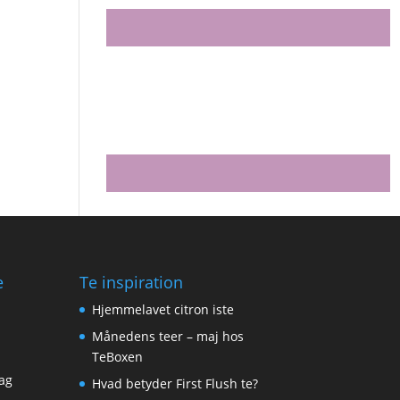
e
Te inspiration
Hjemmelavet citron iste
Månedens teer – maj hos
TeBoxen
ag
Hvad betyder First Flush te?