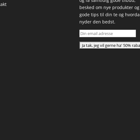
og få samtidig gode tilbud,
akt
besked om nye produkter og
gode tips til din te og hvord
nyder den bedst.