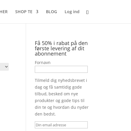
 HER
SHOP TE
BLOG
Log ind
Få 50% i rabat på den
første levering af dit
abonnement
Fornavn
Tilmeld dig nyhedsbrevet i
dag og få samtidig gode
tilbud, besked om nye
produkter og gode tips til
din te og hvordan du nyder
den bedst.