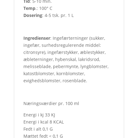
Tid
: 5-10 min.
Temp
.: 100° C
Dosering
: 4-5 tsk. pr. 1 L
Ingredienser
: Ingefærterninger (sukker,
ingefær, surhedsregulerende middel:
citronsyre), ingefærstykker, æblestykker,
æbleterninger, hybenskal, lakridsrod,
melisseblade, pebermynte, lyngblomster,
katostblomster, kornblomster,
evighedsblomster, rosenblade.
Næringsværdier pr. 100 ml
Energi i kj 33 KJ
Energi i kcal 8 KCAL
Fedt i alt 0,1 G
Mættet fedt < 0,1 G