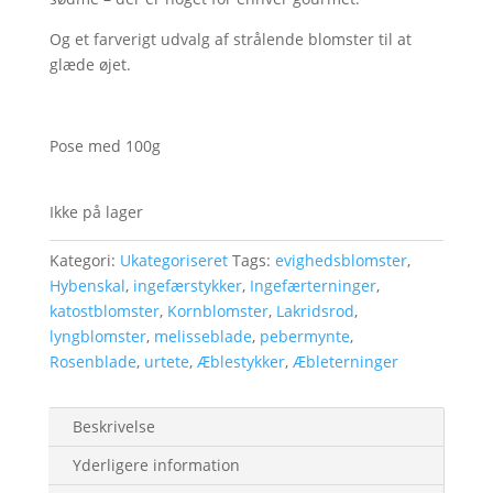
Og et farverigt udvalg af strålende blomster til at
glæde øjet.
Pose med 100g
Ikke på lager
Kategori:
Ukategoriseret
Tags:
evighedsblomster
,
Hybenskal
,
ingefærstykker
,
Ingefærterninger
,
katostblomster
,
Kornblomster
,
Lakridsrod
,
lyngblomster
,
melisseblade
,
pebermynte
,
Rosenblade
,
urtete
,
Æblestykker
,
Æbleterninger
Beskrivelse
Yderligere information