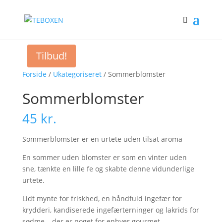
Tilbud!
Forside
/
Ukategoriseret
/ Sommerblomster
Sommerblomster
45
kr.
Sommerblomster er en urtete uden tilsat aroma
En sommer uden blomster er som en vinter uden
sne, tænkte en lille fe og skabte denne vidunderlige
urtete.
Lidt mynte for friskhed, en håndfuld ingefær for
krydderi, kandiserede ingefærterninger og lakrids for
sødme – der er noget for enhver gourmet.