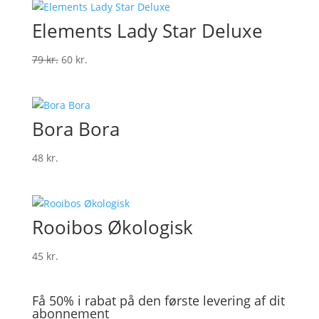
Elements Lady Star Deluxe
Den
Den
79
kr.
60
kr.
oprindelige
aktuelle
pris
pris
var:
er:
Bora Bora
79 kr..
60 kr..
48
kr.
Rooibos Økologisk
45
kr.
Få 50% i rabat på den første levering af dit
abonnement