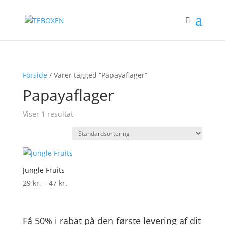
Forside
/ Varer tagged “Papayaflager”
Papayaflager
Viser 1 resultat
Jungle Fruits
Prisinterval:
29
kr.
–
47
kr.
29 kr.
til
47 kr.
Få 50% i rabat på den første levering af dit