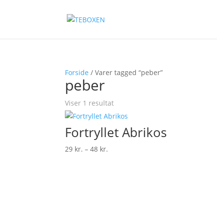
Forside
/ Varer tagged “peber”
peber
Viser 1 resultat
Fortryllet Abrikos
Prisinterval:
29
kr.
–
48
kr.
29 kr.
til
48 kr.