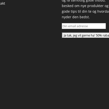
og få samtidig gode tilbud,
akt
besked om nye produkter og
gode tips til din te og hvord
nyder den bedst.