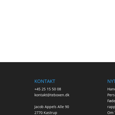
KONTAKT
NYT
+45 25 15 50 08
Hand
kontakt@teboxen.dk
Pers
Føde
Jacob Appels Alle 90
rapp
2770 Kastrup
Om 