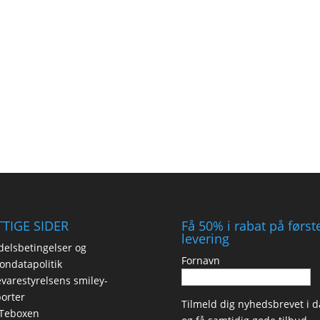
TIGE SIDER
Få 50% i rabat på først
levering
elsbetingelser og
Fornavn
ondatapolitik
varestyrelsens smiley-
orter
Tilmeld dig nyhedsbrevet i d
Teboxen