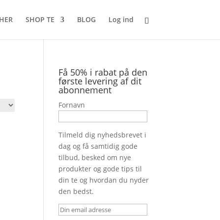
 HER
SHOP TE
BLOG
Log ind
Få 50% i rabat på den
første levering af dit
abonnement
Fornavn
Tilmeld dig nyhedsbrevet i
dag og få samtidig gode
tilbud, besked om nye
produkter og gode tips til
din te og hvordan du nyder
den bedst.