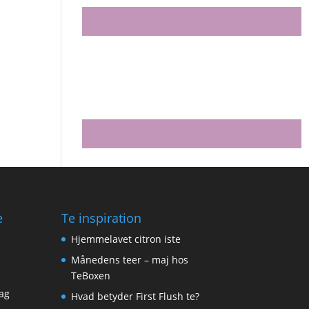
e
Te inspiration
Hjemmelavet citron iste
Månedens teer – maj hos
TeBoxen
ag
Hvad betyder First Flush te?