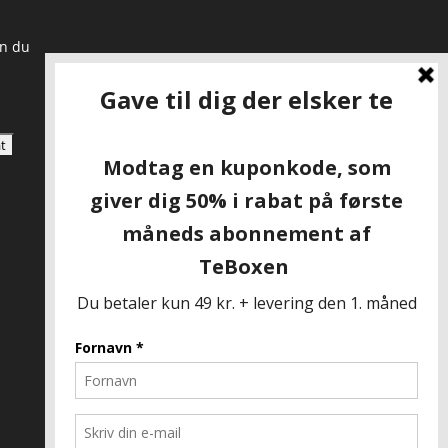
an du
SKAL VI VÆRE VENNER?