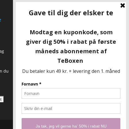
e
Te inspiration
Hjemmelavet citron iste
Månedens teer – maj hos
TeBoxen
ag
Hvad betyder First Flush te?
an du
SKAL VI VÆRE VENNER?