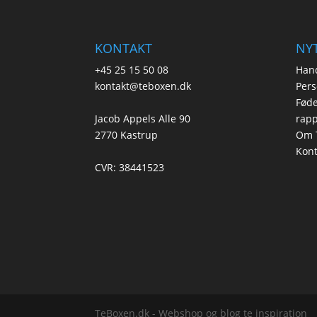
KONTAKT
NYT
+45 25 15 50 08
Hand
kontakt@teboxen.dk
Pers
Føde
Jacob Appels Alle 90
rapp
2770 Kastrup
Om 
Kont
CVR: 38441523
TeBoxen.dk - Webshop og blog te inspiration