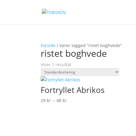
Forside
/ Varer tagged “ristet boghvede”
ristet boghvede
Viser 1 resultat
Fortryllet Abrikos
Prisinterval:
29
kr.
–
48
kr.
29 kr.
til
48 kr.