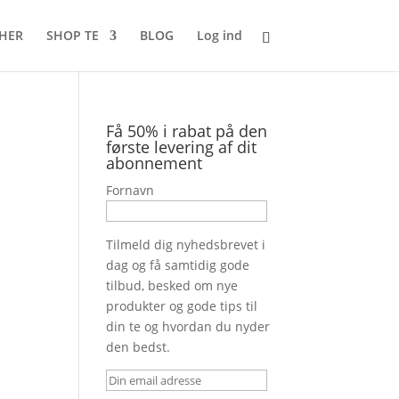
 HER
SHOP TE
BLOG
Log ind
Få 50% i rabat på den
første levering af dit
abonnement
Fornavn
Tilmeld dig nyhedsbrevet i
dag og få samtidig gode
tilbud, besked om nye
produkter og gode tips til
din te og hvordan du nyder
den bedst.