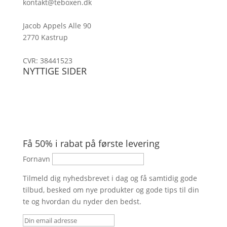
kontakt@teboxen.dk
Jacob Appels Alle 90
2770 Kastrup
CVR: 38441523
NYTTIGE SIDER
Handelsbetingelser og Persondatapolitik
Fødevarestyrelsens smiley-rapporter
Om Teboxen
Kontakt
Få 50% i rabat på første levering
Fornavn
Tilmeld dig nyhedsbrevet i dag og få samtidig gode
tilbud, besked om nye produkter og gode tips til din
te og hvordan du nyder den bedst.