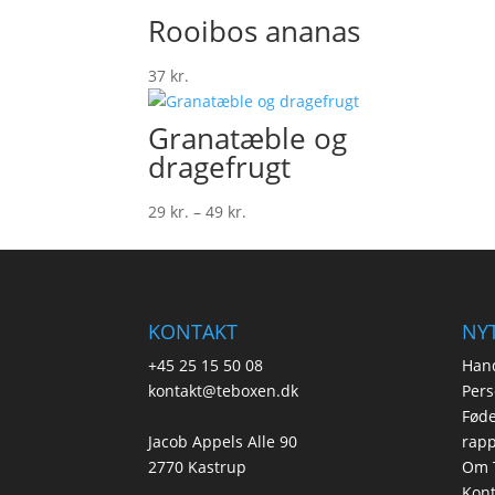
Rooibos ananas
37
kr.
Granatæble og
dragefrugt
Prisinterval:
29
kr.
–
49
kr.
29 kr.
til
49 kr.
KONTAKT
NYT
+45 25 15 50 08
Hand
kontakt@teboxen.dk
Pers
Føde
Jacob Appels Alle 90
rapp
2770 Kastrup
Om 
Kont