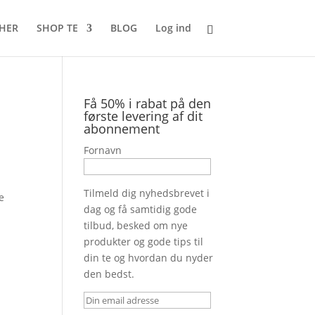
 HER
SHOP TE
BLOG
Log ind
Få 50% i rabat på den
første levering af dit
abonnement
Fornavn
Tilmeld dig nyhedsbrevet i
e
dag og få samtidig gode
tilbud, besked om nye
produkter og gode tips til
din te og hvordan du nyder
den bedst.