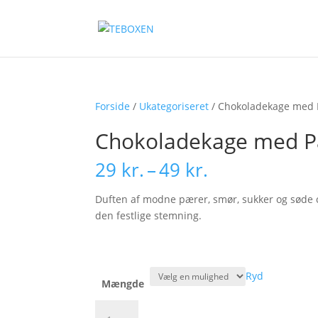
Forside
/
Ukategoriseret
/ Chokoladekage med 
Chokoladekage med P
Prisinterval:
29
kr.
–
49
kr.
29 kr.
til
Duften af modne pærer, smør, sukker og søde 
49 kr.
den festlige stemning.
Ryd
Mængde
Chokoladekage