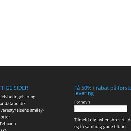
TIGE SIDER
Få 50% i rabat på først
levering
elsbetingelser og
Fornavn
ondatapolitik
varestyrelsens smiley-
orter
Tilmeld dig nyhedsbrevet i d
Teboxen
og få samtidig gode tilbud,
akt