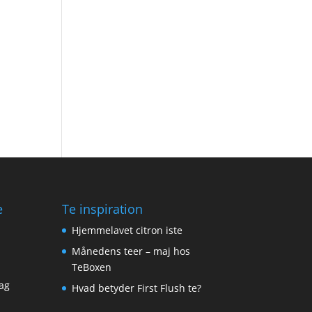
e
Te inspiration
Hjemmelavet citron iste
Månedens teer – maj hos
TeBoxen
ag
Hvad betyder First Flush te?