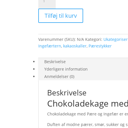
med
Pære
Tilføj til kurv
og
Ingefær
antal
Varenummer (SKU):
N/A
Kategori:
Ukategoriser
Ingefærtern
,
kakaoskaller
,
Pærestykker
Beskrivelse
Yderligere information
Anmeldelser (0)
Beskrivelse
Chokoladekage med
Chokoladekage med Pære og Ingefær er en
Duften af modne pærer, smør, sukker og s