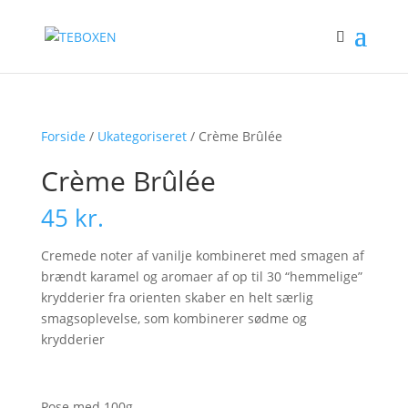
Forside
/
Ukategoriseret
/ Crème Brûlée
Crème Brûlée
45
kr.
Cremede noter af vanilje kombineret med smagen af
​​brændt karamel og aromaer af op til 30 “hemmelige”
krydderier fra orienten skaber en helt særlig
smagsoplevelse, som kombinerer sødme og
krydderier
Pose med 100g