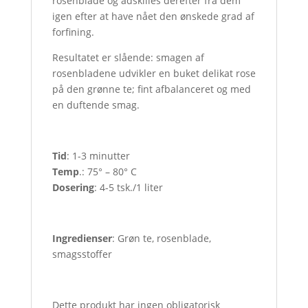
rosenblade og adskilles derefter fra dem
igen efter at have nået den ønskede grad af
forfining.
Resultatet er slående: smagen af
rosenbladene udvikler en buket delikat rose
på den grønne te; fint afbalanceret og med
en duftende smag.
Tid
: 1-3 minutter
Temp
.: 75° – 80° C
Dosering
: 4-5 tsk./1 liter
Ingredienser
: Grøn te, rosenblade,
smagsstoffer
Dette produkt har ingen obligatorisk