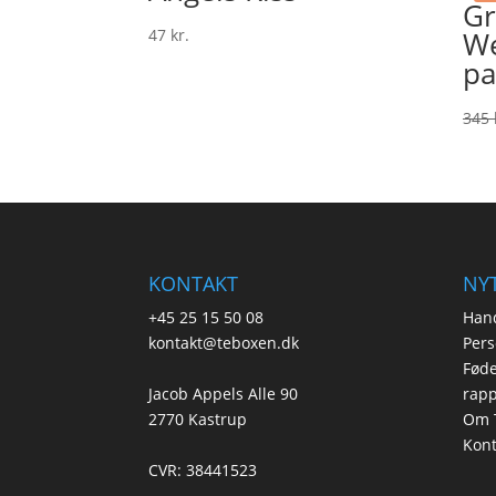
Gr
47
kr.
We
pa
345
KONTAKT
NYT
+45 25 15 50 08
Hand
kontakt@teboxen.dk
Pers
Føde
Jacob Appels Alle 90
rapp
2770 Kastrup
Om 
Kont
CVR: 38441523