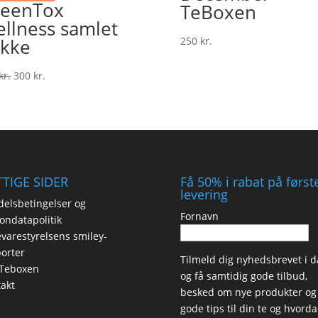
eenTox
TeBoxen
llness samlet
kke
250
kr.
Den
Den
kr.
300
kr.
oprindelige
aktuelle
pris
pris
var:
er:
345 kr..
300 kr..
TIGE SIDER
Få 50% i rabat på først
levering
elsbetingelser og
Fornavn
ondatapolitik
varestyrelsens smiley-
orter
Tilmeld dig nyhedsbrevet i d
Teboxen
og få samtidig gode tilbud,
akt
besked om nye produkter og
gode tips til din te og hvord