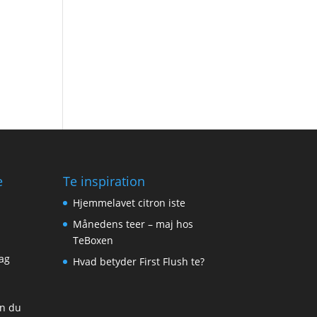
e
Te inspiration
Hjemmelavet citron iste
Månedens teer – maj hos
TeBoxen
ag
Hvad betyder First Flush te?
an du