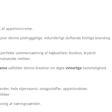
 af appelsin/creme.
yser denne julehyggelige, vidunderligt duftende festlige blanding
perfekte sammensætning af højkvalitets Rooibos, krydret
matiske nelliker.
reme
udfolder denne kreation sin ægte
vinterlige
hemmelighed.
ander, hele stjerneanis, smagsstoffer, appelsinskiver,
lliker
kning af næringsværdier.