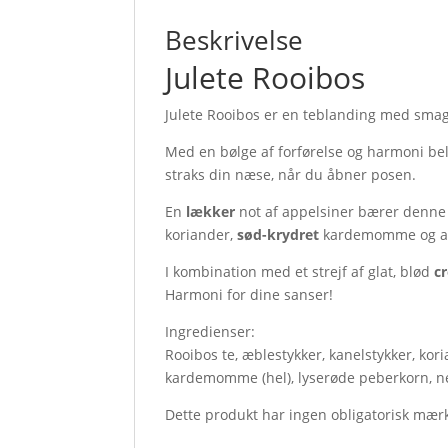
Beskrivelse
Julete Rooibos
Julete Rooibos er en teblanding med smag
Med en bølge af forførelse og harmoni bel
straks din næse, når du åbner posen.
En
lækker
not af appelsiner bærer denne 
koriander,
sød-krydret
kardemomme og aro
I kombination med et strejf af glat, blød
c
Harmoni for dine sanser!
Ingredienser:
Rooibos te, æblestykker, kanelstykker, kori
kardemomme (hel), lyserøde peberkorn, ne
Dette produkt har ingen obligatorisk mær