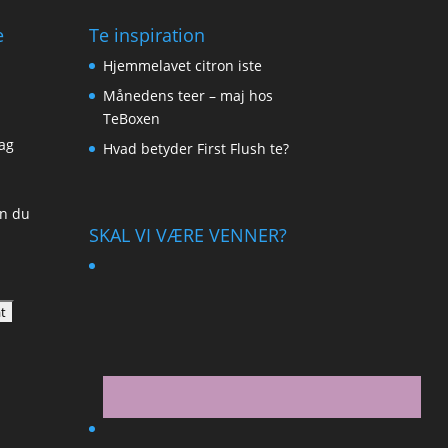
e
Te inspiration
Hjemmelavet citron iste
Månedens teer – maj hos
TeBoxen
ag
Hvad betyder First Flush te?
an du
SKAL VI VÆRE VENNER?