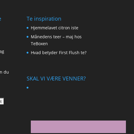
e
Te inspiration
Hjemmelavet citron iste
Månedens teer – maj hos
TeBoxen
ag
Hvad betyder First Flush te?
an du
SKAL VI VÆRE VENNER?