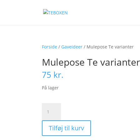
Forside
/
Gaveideer
/ Mulepose Te varianter
Mulepose Te variante
75
kr.
På lager
Mulepose
Te
varianter
Tilføj til kurv
antal