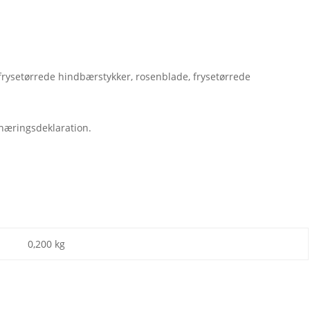
 frysetørrede hindbærstykker, rosenblade, frysetørrede
 næringsdeklaration.
0,200 kg