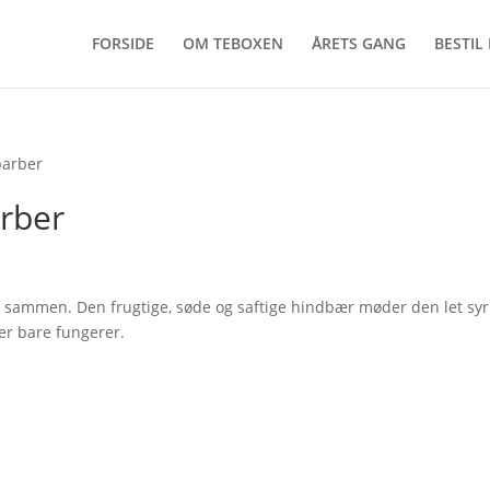
FORSIDE
OM TEBOXEN
ÅRETS GANG
BESTIL
barber
rber
kt sammen. Den frugtige, søde og saftige hindbær møder den let syr
der bare fungerer.