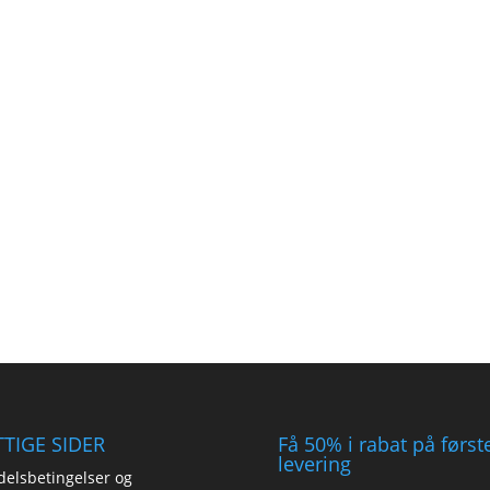
TIGE SIDER
Få 50% i rabat på først
levering
elsbetingelser og