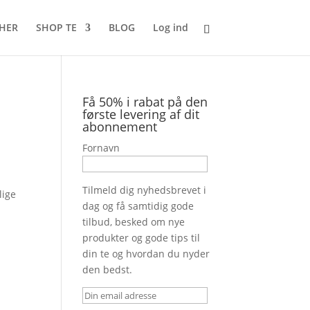
 HER
SHOP TE
BLOG
Log ind
Få 50% i rabat på den
første levering af dit
abonnement
Fornavn
Tilmeld dig nyhedsbrevet i
lige
dag og få samtidig gode
tilbud, besked om nye
produkter og gode tips til
din te og hvordan du nyder
den bedst.