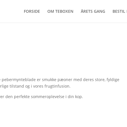
FORSIDE
OM TEBOXEN
ÅRETS GANG
BESTIL
 pebermynteblade er smukke pæoner med deres store, fyldige
lige tilstand og i vores frugtinfusion.
ver den perfekte sommeroplevelse i din kop.