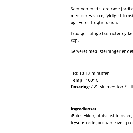
Sammen med store røde jordbæ
med deres store, fyldige blomst
og i vores frugtinfusion.
Frodige, saftige bærnoter og k
kop.
Serveret med isterninger er det
Tid
: 10-12 minutter
Temp
.: 100° C
Dosering
: 4-5 tsk. med top /1 li
Ingredienser
:
Æblestykker, hibiscusblomster,
frysetørrede jordbærskiver, p