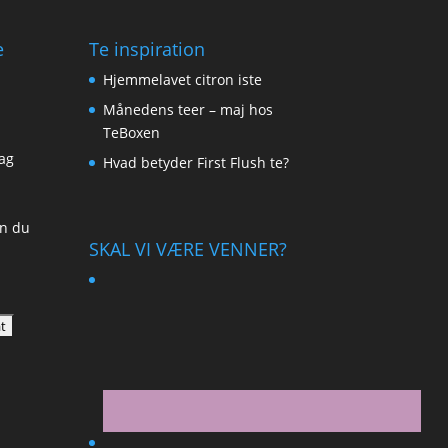
e
Te inspiration
Hjemmelavet citron iste
Månedens teer – maj hos
TeBoxen
ag
Hvad betyder First Flush te?
an du
SKAL VI VÆRE VENNER?