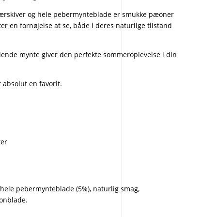
rskiver og hele pebermynteblade er smukke pæoner
er en fornøjelse at se, både i deres naturlige tilstand
ølende mynte giver den perfekte sommeroplevelse i din
 absolut en favorit.
ter
 hele pebermynteblade (5%), naturlig smag,
æonblade.