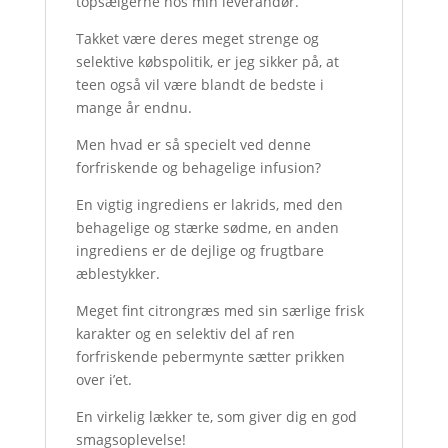
topsælgerne hos min leverandør.
Takket være deres meget strenge og
selektive købspolitik, er jeg sikker på, at
teen også vil være blandt de bedste i
mange år endnu.
Men hvad er så specielt ved denne
forfriskende og behagelige infusion?
En vigtig ingrediens er lakrids, med den
behagelige og stærke sødme, en anden
ingrediens er de dejlige og frugtbare
æblestykker.
Meget fint citrongræs med sin særlige frisk
karakter og en selektiv del af ren
forfriskende pebermynte sætter prikken
over i’et.
En virkelig lækker te, som giver dig en god
smagsoplevelse!