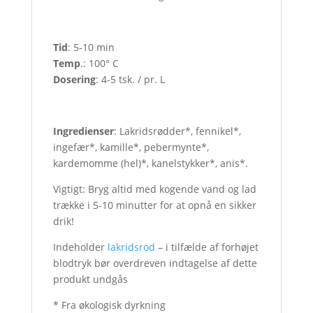
Tid
: 5-10 min
Temp
.: 100° C
Dosering
: 4-5 tsk. / pr. L
Ingredienser
: Lakridsrødder*, fennikel*,
ingefær*, kamille*, pebermynte*,
kardemomme (hel)*, kanelstykker*, anis*.
Vigtigt: Bryg altid med kogende vand og lad
trække i 5-10 minutter for at opnå en sikker
drik!
Indeholder
lakridsrod
– i tilfælde af forhøjet
blodtryk bør overdreven indtagelse af dette
produkt undgås
* Fra økologisk dyrkning