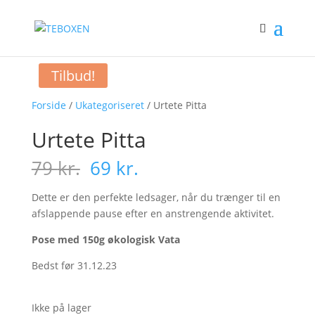
Tilbud!
Forside
/
Ukategoriseret
/ Urtete Pitta
Urtete Pitta
Den
Den
79
kr.
69
kr.
oprindelige
aktuelle
pris
pris
Dette er den perfekte ledsager, når du trænger til en
var:
er:
afslappende pause efter en anstrengende aktivitet.
79 kr..
69 kr..
Pose med 150g økologisk Vata
Bedst før 31.12.23
Ikke på lager