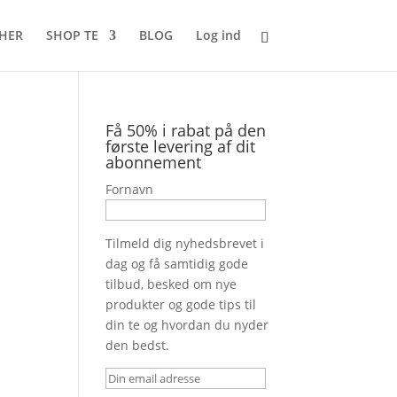
 HER
SHOP TE
BLOG
Log ind
Få 50% i rabat på den
første levering af dit
abonnement
Fornavn
Tilmeld dig nyhedsbrevet i
dag og få samtidig gode
tilbud, besked om nye
produkter og gode tips til
din te og hvordan du nyder
den bedst.