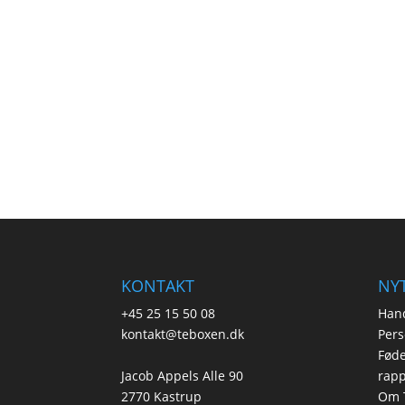
KONTAKT
NYT
+45 25 15 50 08
Hand
kontakt@teboxen.dk
Pers
Føde
Jacob Appels Alle 90
rapp
2770 Kastrup
Om 