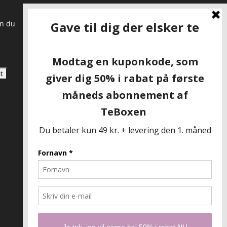
an du
SKAL VI VÆRE VENNER?