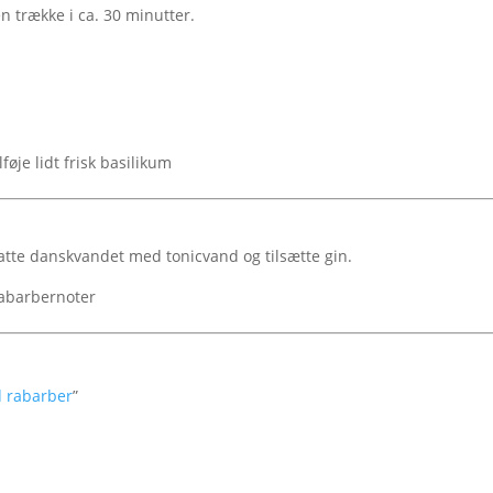
 trække i ca. 30 minutter.
føje lidt frisk basilikum
statte danskvandet med tonicvand og tilsætte gin.
rabarbernoter
d rabarber
”