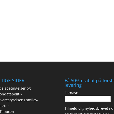
TIGE SIDER
Få 50% i rabat på først
levering
elsbetingelser og
Fornavn
ondatapolitik
varestyrelsens smiley-
orter
Tilmeld dig nyhedsbrevet i d
Teboxen