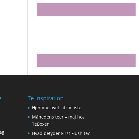
e
Te inspiration
Hjemmelavet citron iste
Månedens teer – maj hos
TeBoxen
ag
Hvad betyder First Flush te?