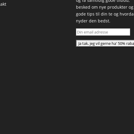
og få samtidig gode tilbud,
akt
besked om nye produkter og
gode tips til din te og hvord
nyder den bedst.