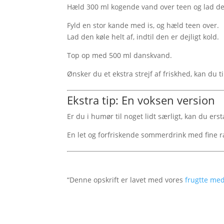
Hæld 300 ml kogende vand over teen og lad den
Fyld en stor kande med is, og hæld teen over.
Lad den køle helt af, indtil den er dejligt kold.
Top op med 500 ml danskvand.
Ønsker du et ekstra strejf af friskhed, kan du til
Ekstra tip: En voksen version
Er du i humør til noget lidt særligt, kan du er
En let og forfriskende sommerdrink med fine 
“Denne opskrift er lavet med vores
frugtte me