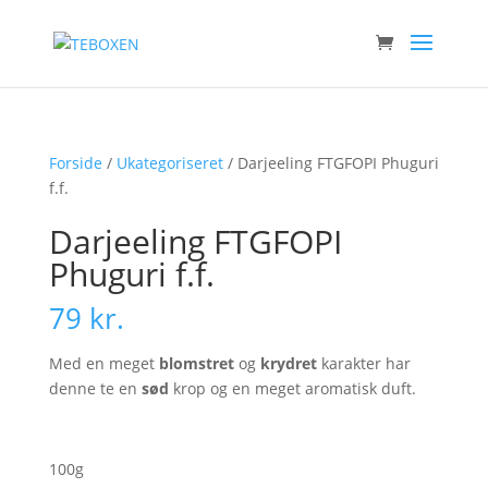
Forside
/
Ukategoriseret
/ Darjeeling FTGFOPI Phuguri
f.f.
Darjeeling FTGFOPI
Phuguri f.f.
79
kr.
Med en meget
blomstret
og
krydret
karakter har
denne te en
sød
krop og en meget aromatisk duft.
100g