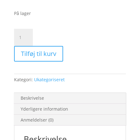
På lager
Darjeeling
FTGFOPI
Phuguri
Tilføj til kurv
f.f.
antal
Kategori:
Ukategoriseret
Beskrivelse
Yderligere information
Anmeldelser (0)
Beskrivelse