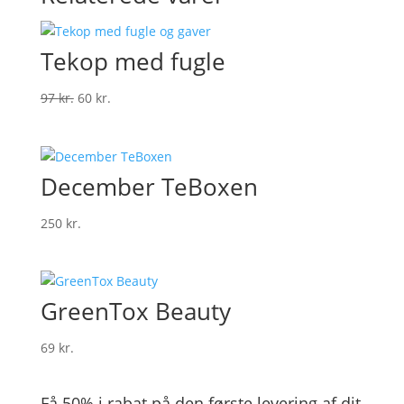
Tekop med fugle
Den
Den
97
kr.
60
kr.
oprindelige
aktuelle
pris
pris
var:
er:
December TeBoxen
97 kr..
60 kr..
250
kr.
GreenTox Beauty
69
kr.
Få 50% i rabat på den første levering af dit