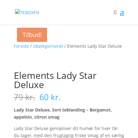
Tilbud!
Tilbud!
Forside
/
Ukategoriseret
/ Elements Lady Star Deluxe
Elements Lady Star
Deluxe
Den
Den
79
kr.
60
kr.
oprindelige
aktuelle
pris
pris
Lady Star Deluxe, Sort teblanding – Bergamot,
var:
er:
appelsin, citron smag
79 kr..
60 kr..
Lady Star Deluxe genopliver dit humør for hver tår
du tager, med den frugtagtig friske smag af en særlig