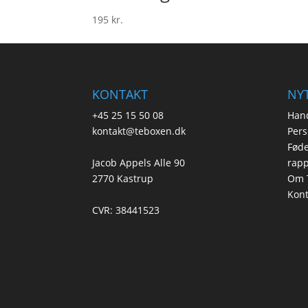
97 kr..
60 kr..
195
kr.
KONTAKT
NYT
+45 25 15 50 08
Hand
kontakt@teboxen.dk
Pers
Føde
Jacob Appels Alle 90
rapp
2770 Kastrup
Om 
Kont
CVR: 38441523