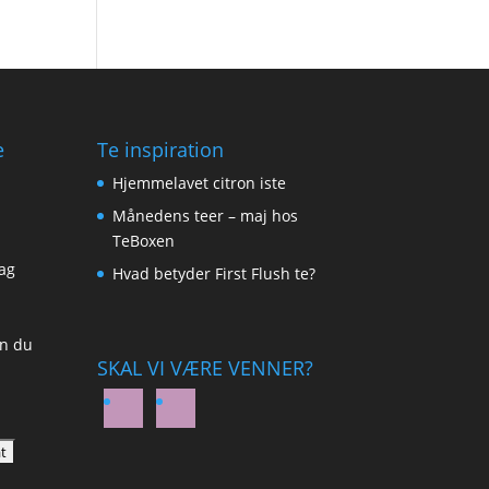
e
Te inspiration
Hjemmelavet citron iste
Månedens teer – maj hos
TeBoxen
ag
Hvad betyder First Flush te?
an du
SKAL VI VÆRE VENNER?