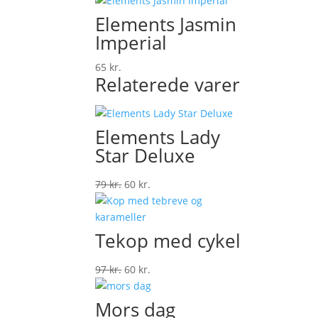
Elements Jasmin
Imperial
65
kr.
Relaterede varer
Elements Lady
Star Deluxe
Den
Den
79
kr.
60
kr.
oprindelige
aktuelle
pris
pris
var:
er:
Tekop med cykel
79 kr..
60 kr..
Den
Den
97
kr.
60
kr.
oprindelige
aktuelle
pris
pris
Mors dag
var:
er: