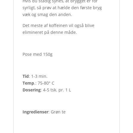
Hvis du stadig synes, at brygget er for
syrligt, så prøv at hælde den første bryg
væk og smag den anden.
Det meste af koffeinen vil også blive
elimineret på denne måde.
Pose med 150g
Tid
: 1-3 min.
Temp
.: 75-80° C
Dosering
: 4-5 tsk. pr. 1 L
Ingredienser
: Grøn te