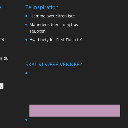
e
Te inspiration
Hjemmelavet citron iste
Månedens teer – maj hos
TeBoxen
ag
Hvad betyder First Flush te?
an du
SKAL VI VÆRE VENNER?