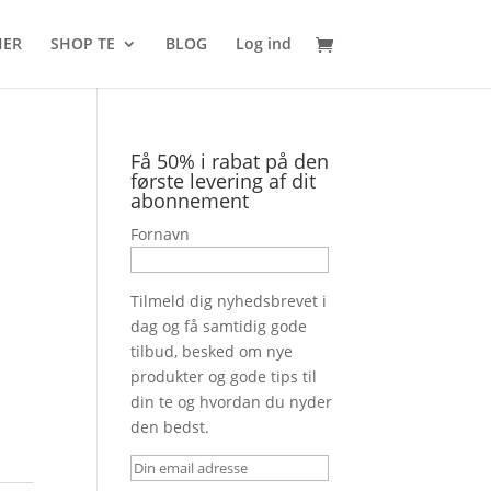
HER
SHOP TE
BLOG
Log ind
Få 50% i rabat på den
første levering af dit
abonnement
Fornavn
Tilmeld dig nyhedsbrevet i
dag og få samtidig gode
tilbud, besked om nye
produkter og gode tips til
din te og hvordan du nyder
den bedst.