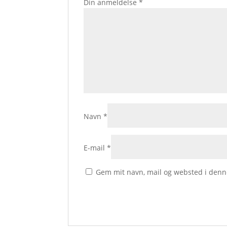
Din anmeldelse
*
Navn
*
E-mail
*
Gem mit navn, mail og websted i denn