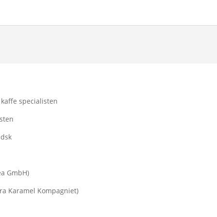
 kaffe specialisten
isten
ndsk
Tea GmbH)
 fra Karamel Kompagniet)