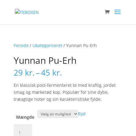
Forside
/
Ukategoriseret
/ Yunnan Pu-Erh
Yunnan Pu-Erh
Prisinterval:
29
kr.
–
45
kr.
29 kr.
til
En klassisk post-fermenteret te med kraftig, jordet
45 kr.
smag og mørkerød kop. Populær for sine dybe,
træagtige noter og sin karakteristiske fylde.
Ryd
Mængde
Yunnan
Pu-