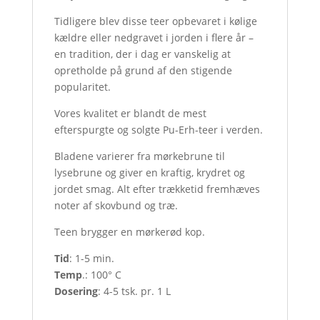
Tidligere blev disse teer opbevaret i kølige
kældre eller nedgravet i jorden i flere år –
en tradition, der i dag er vanskelig at
opretholde på grund af den stigende
popularitet.
Vores kvalitet er blandt de mest
efterspurgte og solgte Pu-Erh-teer i verden.
Bladene varierer fra mørkebrune til
lysebrune og giver en kraftig, krydret og
jordet smag. Alt efter trækketid fremhæves
noter af skovbund og træ.
Teen brygger en mørkerød kop.
Tid
: 1-5 min.
Temp
.: 100° C
Dosering
: 4-5 tsk. pr. 1 L