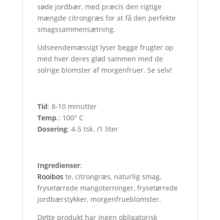
søde jordbær, med præcis den rigtige
mængde citrongræs for at få den perfekte
smagssammensætning.
Udseendemæssigt lyser begge frugter op
med hver deres glød sammen med de
solrige blomster af morgenfruer. Se selv!
Tid
: 8-10 minutter
Temp
.: 100° C
Dosering
: 4-5 tsk. /1 liter
Ingredienser
:
Rooibos
te, citrongræs, naturlig smag,
frysetørrede mangoterninger, frysetørrede
jordbærstykker, morgenfrueblomster.
Dette produkt har ingen obligatorisk