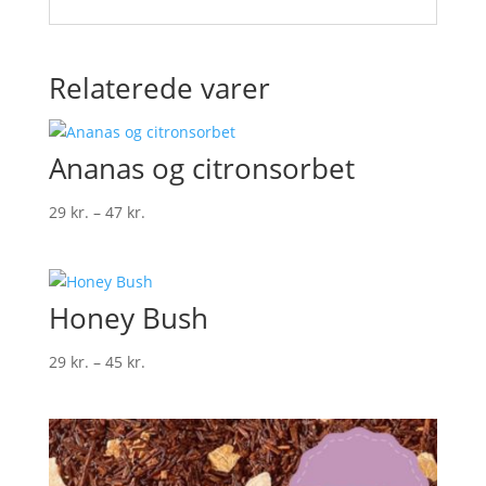
Relaterede varer
Ananas og citronsorbet
Prisinterval:
29
kr.
–
47
kr.
29 kr.
til
47 kr.
Honey Bush
Prisinterval:
29
kr.
–
45
kr.
29 kr.
til
45 kr.