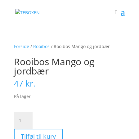
Forside
/
Rooibos
/ Rooibos Mango og jordbær
Rooibos Mango og
jordbær
47
kr.
På lager
Rooibos
Mango
og
Tilføj til kurv
jordbær